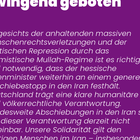
wingend geboten
gesichts der anhaltenden massiven
schenrechtsverletzungen und der
itischen Repression durch das
amistische Mullah-Regime ist es richti
 notwendig, dass der hessische
enminister weiterhin an einem genere
chiebestopp in den Iran festhält.
tschland trägt eine klare humanitäre
 völkerrechtliche Verantwortung.
desweite Abschiebungen in den Iran 
 dieser Verantwortung derzeit nicht
einbar. Unsere Solidarität gilt den
igen Menschen im Iran – insbesonde