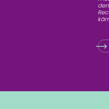
den
Rec
käm