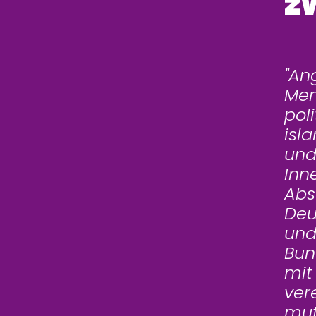
z
"An
Men
pol
isl
und
Inn
Abs
Deu
und
Bun
mit
ver
mut