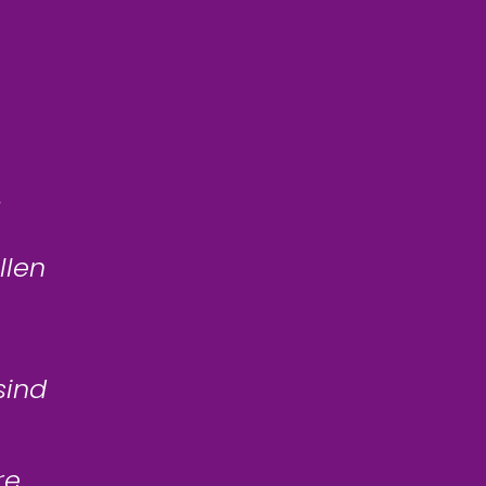
g
llen
sind
re